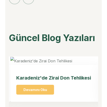
Güncel Blog Yazıları
5
09-04-2025
Karadeniz'de Zirai Don Tehlikesi
T
Devamını Oku