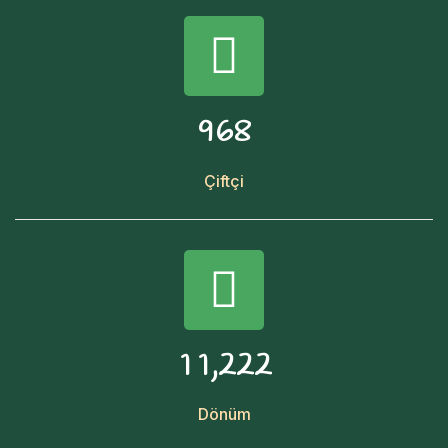
9
6
8
Çiftçi
,
1
1
2
2
2
Dönüm