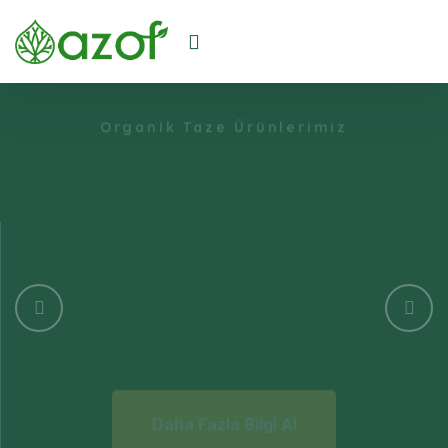
HASTALIK VE ZARARLILARLA MÜCADELE DE
TEK YOL KİMYASAL MIDIR?
Organik Taze Ürünlerimiz
Daha Fazla Bilgi Al