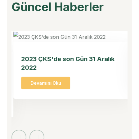
Güncel Haberler
28-12-2022
23
2023 ÇKS'de son Gün 31 Aralık
A
2022
Devamını Oku